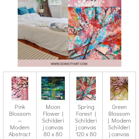
Pink
Moon
Spring
Green
Blossom
Flower |
Forest |
Blossom
—
Schilderi
Schilderi
| Modern
Modern
j canvas
j canvas
Schilderi
Abstract
80 x 80
120 x 80
j canvas