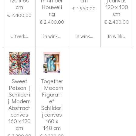
120 x 80
m Amber
cm
j canvas
cm
Houweli
120 x 100
€ 1.950,00
ng
cm
€ 2.400,00
€ 2.400,00
€ 2.400,00
Uitverkocht
In winkelwagen
In winkelwagen
In winkelwag
Sweet
Together
Poison |
| Modern
Schilderi
Figurati
j Modern
ef
Abstract
Schilderi
canvas
j canvas
160 x 120
160 x
cm
140 cm
€ 3.200,00
€ 3.200,00