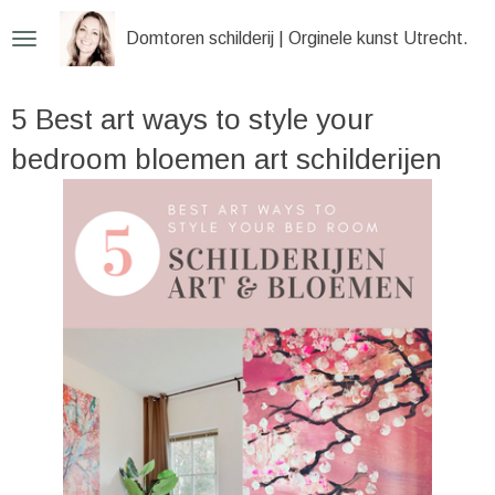
Ga
Domtoren schilderij | Orginele kunst Utrecht
direct
naar
5 Best art ways to style your
de
hoofdinhoud
bedroom bloemen art schilderijen