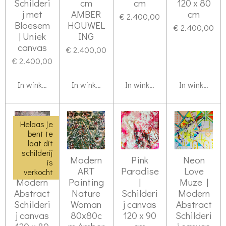
Schilderi
cm
cm
120 x 80
j met
AMBER
cm
€ 2.400,00
Bloesem
HOUWEL
€ 2.400,00
| Uniek
ING
canvas
€ 2.400,00
€ 2.400,00
In winkelwagen
In winkelwagen
In winkelwagen
In winkelwag
Helaas je
bent te
laat dit
schilderij
Pastel
Modern
Pink
Neon
is
Dream |
ART
Paradise
Love
verkocht
Modern
Painting
|
Muze |
Abstract
Nature
Schilderi
Modern
Schilderi
Woman
j canvas
Abstract
j canvas
80x80c
120 x 90
Schilderi