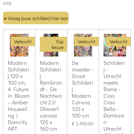
oog.
🔹
Vraag jouw schilderij hier aan
Verkocht
Top
Verkocht
Verkocht
keuze
Modern
Modern
De
Schilderi
Schilderi
Schilderi
moeder -
j -
j 120 x
j
Groot
Utrecht
100 cm,
Rembran
Schilderi
meets
A Future
dt - De
j
Rome -
in Bloom
Nachtwa
Modern
Ciao
– Amber
cht 2.0
Canvas
Ciao
Houweli
Olieverf
120 x
Bella -
ng |
canvas
100 cm
Domtore
Domcity
120 x
n
€ 2.400,00
ART
160 cm
Utrecht -