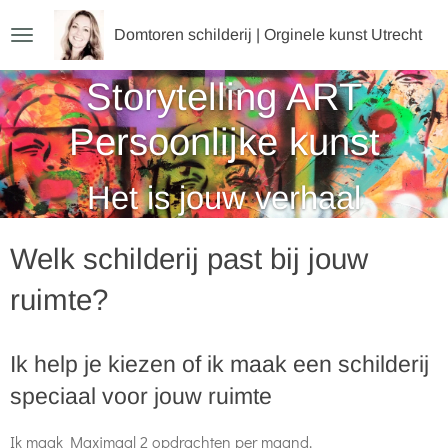
Ga
Domtoren schilderij | Orginele kunst Utrecht
direct
naar
Storytelling ART
de
Persoonlijke kunst
hoofdinhoud
Het is jouw verhaal
Welk schilderij past bij jouw
ruimte?
Ik help je kiezen
of ik maak een schilderij
speciaal voor jouw ruimte
Ik maak Maximaal 2 opdrachten per maand.