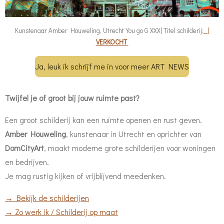
Kunstenaar Amber Houweling, Utrecht You go G XXX| Titel schilderij:
|
VERKOCHT
Ja, leuk ik schrijf me in voor meer ART NEWS
Twijfel je of groot bij jouw ruimte past?
Een groot schilderij kan een ruimte openen en rust geven.
Amber Houweling
, kunstenaar in Utrecht en oprichter van
DomCityArt
, maakt moderne grote schilderijen voor woningen
en bedrijven.
Je mag rustig kijken of vrijblijvend meedenken.
→ Bekijk de schilderijen
→ Zo werk ik / Schilderij op maat