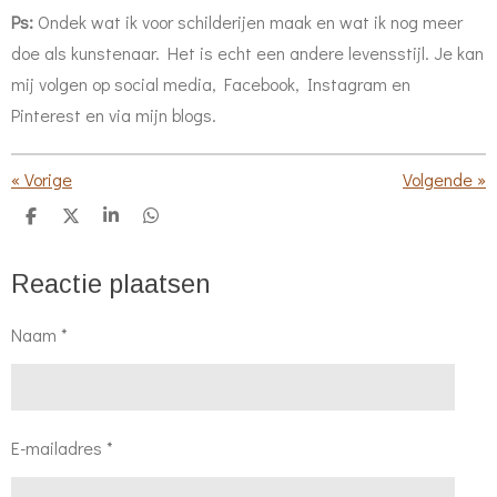
Ps:
Ondek wat ik voor schilderijen maak en wat ik nog meer
doe als kunstenaar. Het is echt een andere levensstijl. Je kan
mij volgen op social media, Facebook, Instagram en
Pinterest en via mijn blogs.
«
Vorige
Volgende
»
D
D
S
D
e
e
h
e
l
e
a
l
e
l
r
e
Reactie plaatsen
n
e
n
Naam *
E-mailadres *