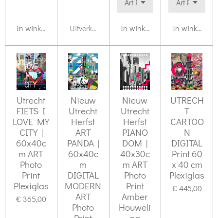
In winkelwagen
Uitverkocht
In winkelwagen
In winkelwag
Utrecht
Nieuw
Nieuw
UTRECH
FIETS I
Utrecht
Utrecht
T
LOVE MY
Herfst
Herfst
CARTOO
CITY |
ART
PIANO
N
60x40c
PANDA |
DOM |
DIGITAL
m ART
60x40c
40x30c
Print 60
Photo
m
m ART
x 40 cm
Print
DIGITAL
Photo
Plexiglas
Plexiglas
MODERN
Print
€ 445,00
ART
Amber
€ 365,00
Photo
Houweli
Print
ng