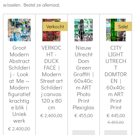
wisselen. Bestel ze allemaal.
Verkocht
Sale!
Groot
VERKOC
Nieuw
CITY
Modern
HT -
Utrecht
LIGHT
Abstract
DUCK
Dom
UTRECH
Schilderi
FACE |
Green
T
j - Look
Modern
Graffiti |
DOMTOR
at Me —
Street art
60x40c
EN |
Modern
Schilderi
m ART
60x40c
figuratief
j canvas
Photo
m ART
krachtig
120 x 80
Print
Print
e blik |
cm
Plexiglas
Print
Uniek
€ 2.400,00
€ 455,00
€ 445,00
werk
€ 455,00
€ 2.400,00