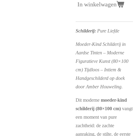
In winkelwagen
Schilderij:
Pure Liefde
Moeder-Kind Schilderij in
Aardse Tinten – Moderne
Figuratieve Kunst (80×100
cm) Tijdloos – Intiem &
Handgeschilderd op doek
door Amber Houweling.
Dit moderne
moeder-kind
schilderij (80×100 cm)
vangt
een moment van pure
zachtheid: de zachte
aanraking, de stilte, de eerste