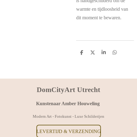
is handgeschilderd om de
warmte en tijdloosheid van
dit moment te bewaren.
D
D
S
D
e
e
h
e
l
e
a
l
e
l
r
e
n
e
n
DomCityArt Utrecht
Kunstenaar Amber Houweling
Modern Art - Fotokunst - Luxe Schilderijen
LEVERTIJD & VERZENDING