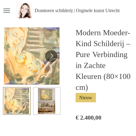
Ga
Domtoren schilderij | Orginele kunst Utrecht
direct
naar
Modern Moeder-
de
hoofdinhoud
Kind Schilderij –
Pure Verbinding
in Zachte
Kleuren (80×100
cm)
Nieuw
€ 2.400,00