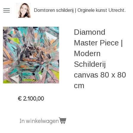
Ga
Domtoren schilderij | Orginele kunst Utrecht
direct
naar
Diamond
de
hoofdinhoud
Master Piece |
Modern
Schilderij
canvas 80 x 80
cm
€ 2.100,00
In winkelwagen