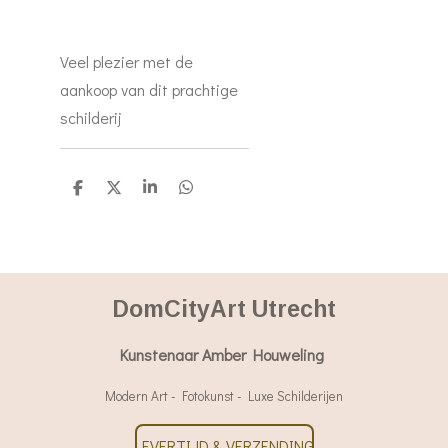
Veel plezier met de
aankoop van dit prachtige
schilderij
D
D
S
D
e
e
h
e
l
e
a
l
e
l
r
e
n
e
n
DomCityArt Utrecht
Kunstenaar Amber Houweling
Modern Art - Fotokunst - Luxe Schilderijen
LEVERTIJD & VERZENDING