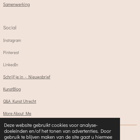
Samenwerking
Social
Instagram
Pinterest
LinkedIn
Schrijf je in - Nieuwsbrief
KunstBlog
Q&A Kunst Utrecht
More About Me
Deze website gebruikt cookies voor analyse-
doeleinden en/of het tonen van advertenties. Door
Powered by
JouwWeb
gebruik te blijven maken van de site gaat u hiermee