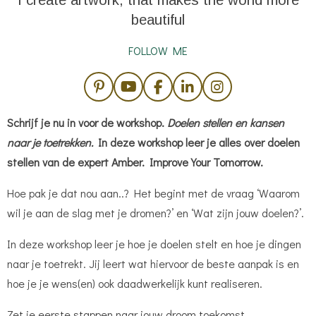
I create artwork, that makes the world more
beautiful
FOLLOW ME
P
Y
F
L
I
i
o
a
i
n
n
u
c
n
s
Schrijf je nu in voor de workshop.
Doelen stellen en kansen
t
T
e
k
t
naar je toetrekken.
In deze workshop leer je alles over doelen
e
u
b
e
a
r
b
o
d
g
stellen van de expert Amber.
Improve Your Tomorrow.
e
e
o
I
r
s
k
n
a
Hoe pak je dat nou aan..? Het begint met de vraag ‘Waarom
t
m
wil je aan de slag met je dromen?’ en ‘Wat zijn jouw doelen?’.
In deze workshop leer je hoe je doelen stelt en hoe je dingen
naar je toetrekt. Jij leert wat hiervoor de beste aanpak is en
hoe je je wens(en) ook daadwerkelijk kunt realiseren.
Zet je eerste stappen naar jouw droom toekomst.