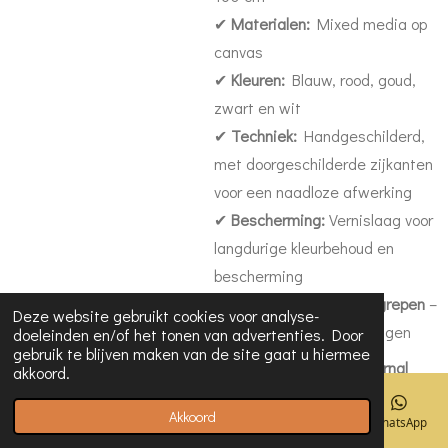
✔
Materialen:
Mixed media op
canvas
✔
Kleuren:
Blauw, rood, goud,
zwart en wit
✔
Techniek:
Handgeschilderd,
met doorgeschilderde zijkanten
voor een naadloze afwerking
✔
Bescherming:
Vernislaag voor
langdurige kleurbehoud en
bescherming
✔
Ophangsysteem inbegrepen
–
Deze website gebruikt cookies voor analyse-
direct klaar om op te hangen
doeleinden en/of het tonen van advertenties. Door
gebruik te blijven maken van de site gaat u hiermee
Waarom kiezen voor Eternal
akkoord.
Beauty?
Akkoord
Dit kunstwerk is perfect voor
E-mailadres
Telefoonnummer
Kaart
Facebook
WhatsApp