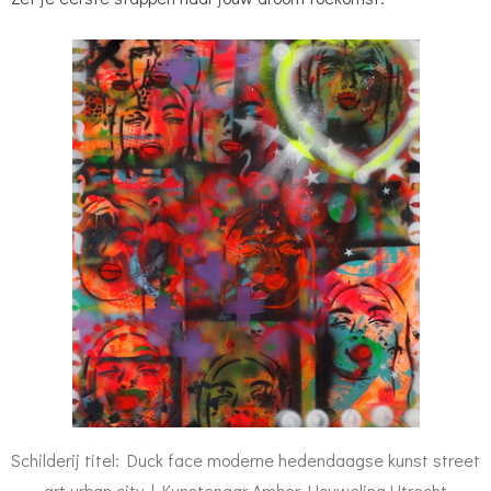
Schilderij titel: Duck face moderne hedendaagse kunst street
art urban city | Kunstenaar Amber Houweling Utrecht