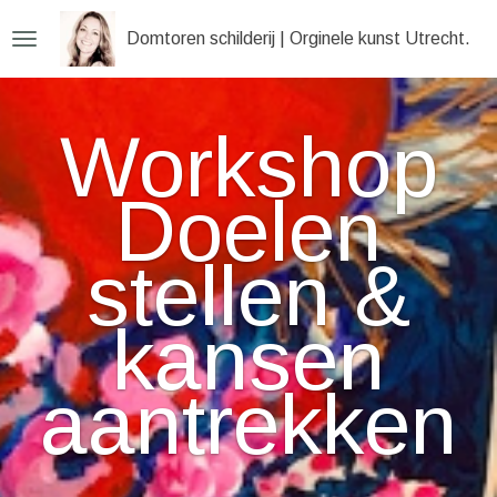
Ga
Domtoren schilderij | Orginele kunst Utrecht
direct
naar
de
Workshop
hoofdinhoud
Doelen
stellen &
kansen
aantrekken