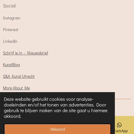
Social
Instagram
Pinterest
LinkedIn
Schrijf je in - Nieuwsbrief
KunstBlog
Q&A Kunst Utrecht
More About Me
Deze website gebruikt cookies voor analyse-
doeleinden en/of het tonen van advertenties. Door
Powered by
JouwWeb
gebruik te blijven maken van de site gaat u hiermee
akkoord.
Akkoord
E-mailadres
Telefoonnummer
Kaart
Facebook
WhatsApp