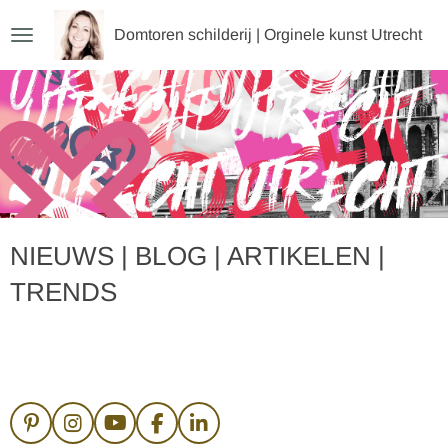
Ga
Domtoren schilderij | Orginele kunst Utrecht
direct
naar
de
hoofdinhoud
NIEUWS | BLOG | ARTIKELEN |
TRENDS
P
I
Y
F
L