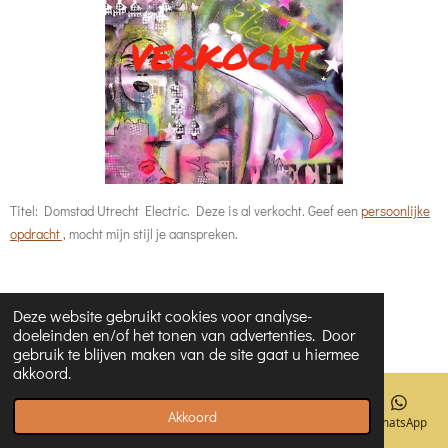
Titel: Domstad Utrecht Electric. Deze is al verkocht. Geef een
persoonlijke
opdracht ,
mocht mijn stijl je aanspreken.
Deze website gebruikt cookies voor analyse-
doeleinden en/of het tonen van advertenties. Door
gebruik te blijven maken van de site gaat u hiermee
akkoord.
Akkoord
E-mailadres
Telefoonnummer
Kaart
Facebook
WhatsApp