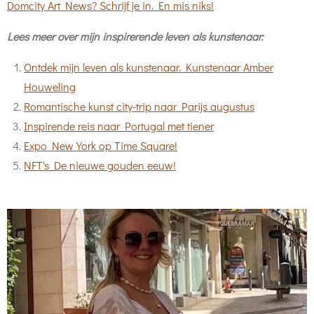
Domcity Art News? Schrijf je in. En mis niks!
Lees meer over mijn inspirerende leven als kunstenaar:
Ontdek mijn leven als kunstenaar. Kunstenaar Amber
Houweling
Romantische kunst city-trip naar Parijs augustus
Inspirende reis naar Portugal met tiener
Expo New York op Time Square!
NFT's De nieuwe gouden eeuw!