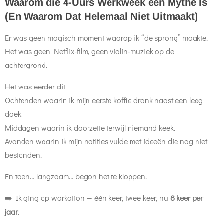
Waarom die 4-Uurs Werkweek een Mythe Is
(En Waarom Dat Helemaal Niet Uitmaakt)
Er was geen magisch moment waarop ik “de sprong” maakte.
Het was geen Netflix-film, geen violin-muziek op de
achtergrond.
Het was eerder dit:
Ochtenden waarin ik mijn eerste koffie dronk naast een leeg
doek.
Middagen waarin ik doorzette terwijl niemand keek.
Avonden waarin ik mijn notities vulde met ideeën die nog niet
bestonden.
En toen… langzaam… begon het te kloppen.
➡️ Ik ging op workation — één keer, twee keer, nu
8 keer per
jaar
.